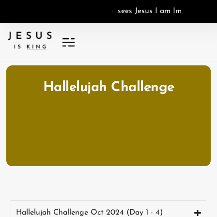
e
s
J
e
s
u
s
I
a
m
I
m
a
g
o
D
e
i
,
I
e
s
e
Hallelujah Challenge
Hallelujah Challenge Oct 2024 (Day 1 - 4)